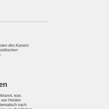
nsten des Kaisers
politischen
.
ten
erbrannt, was
e von Heiden
stematisch nach