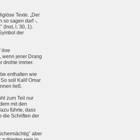
igiöse Texte. „Der
 so sagen darf -,
Inst, l, 30, 1).
 Symbol der
 ihre
n, wenn jener Drang
r drohte immer.
be enthalten wie
 So soll Kalif Omar
nnen ließ.
hl zum Teil nur
dern mit den
azu führte, dass
 die Schriften der
Büchermächtig" aber
 zufrieden sein in