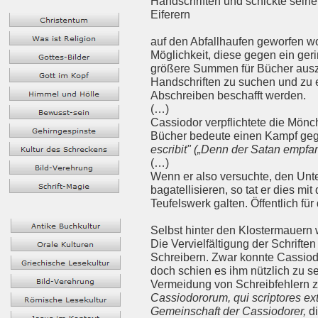
Handschriften und schickte seine
Eiferern
auf den Abfallhaufen geworfen w
Möglichkeit, diese gegen ein ger
größere Summen für Bücher auszug
Handschriften zu suchen und zu 
Abschreiben beschafft werden.
(…)
Cassiodor verpflichtete die Mönc
Bücher bedeute einen Kampf geg
escribit" („Denn der Satan empfa
(…)
Wenn er also versuchte, den Unt
bagatellisieren, so tat er dies mi
Teufelswerk galten. Öffentlich fü
Selbst hinter den Klostermauern w
Die Vervielfältigung der Schrift
Schreibern. Zwar konnte Cassiod
doch schien es ihm nützlich zu sei
Vermeidung von Schreibfehlern zu
Cassiodororum, qui scriptores ext
Gemeinschaft der Cassiodorer,
d