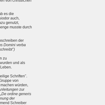
en von christlichen
b es die
siodor auch,
azu genutzt,
menge musste durch
bschreiben der
ius Domini verba
chreibt")
n zu
nt wurden und als
d Leben.
ilige Schriften".
 Gruppe von
r machen würden,
 Anleitungen
zur
t
„De ordine generis
rdnung der
ammend Schreiber