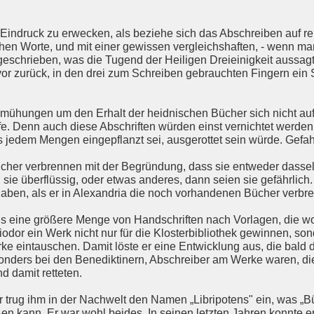
Eindruck zu erwecken, als beziehe sich das Abschreiben auf rel
hen Worte, und mit einer gewissen vergleichshaften, - wenn man
eschrieben, was die Tugend der Heiligen Dreieinigkeit aussagt" (
vor zurück, in den drei zum Schreiben gebrauchten Fingern ein
mühungen um den Erhalt der heidnischen Bücher sich nicht auf
fe. Denn auch diese Abschriften würden einst vernichtet werde
s jedem Mengen eingepflanzt sei, ausgerottet sein würde. Gefah
cher verbrennen mit der Begründung, dass sie entweder dassel
n sie überflüssig, oder etwas anderes, dann seien sie gefährlich.
 haben, als er in Alexandria die noch vorhandenen Bücher verbre
ls eine größere Menge von Handschriften nach Vorlagen, die wo
odor ein Werk nicht nur für die Klosterbibliothek gewinnen, son
 eintauschen. Damit löste er eine Entwicklung aus, die bald d
sonders bei den Benediktinern, Abschreiber am Werke waren, die
nd damit retteten.
r trug ihm in der Nachwelt den Namen „Libripotens" ein, was „
en kann. Er war wohl beides. In seinen letzten Jahren konnte er