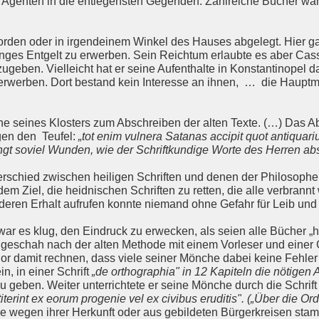
 Agenten in die entlegensten Gegenden. Zahlreiche Bücher war
orden oder in irgendeinem Winkel des Hauses abgelegt. Hier ga
inges Entgelt zu erwerben. Sein Reichtum erlaubte es aber Cas
eben. Vielleicht hat er seine Aufenthalte in Konstantinopel d
erwerben. Dort bestand kein Interesse an ihnen, … die Haupt
he seines Klosters zum Abschreiben der alten Texte. (…) Das A
en den Teufel:
„tot enim vulnera Satanas accipit quot antiquar
ngt soviel Wunden, wie der Schriftkundige Worte des Herren abs
erschied zwischen heiligen Schriften und denen der Philosophe
t dem Ziel, die heidnischen Schriften zu retten, die alle verbran
r deren Erhalt aufrufen konnte niemand ohne Gefahr für Leib un
ar es klug, den Eindruck zu erwecken, als seien alle Bücher „he
en geschah nach der alten Methode mit einem Vorleser und einer
or damit rechnen, dass viele seiner Mönche dabei keine Fehle
n, in einer Schrift
„de orthographia" in 12 Kapiteln die nötigen
 geben. Weiter unterrichtete er seine Mönche durch die Schrif
iterint ex eorum progenie vel ex civibus eruditis". („Über die O
ie wegen ihrer Herkunft oder aus gebildeten Bürgerkreisen st