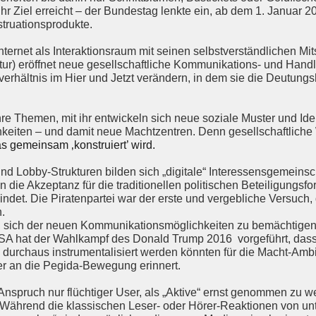
 Ziel erreicht – der Bundestag lenkte ein, ab dem 1. Januar 20
struationsprodukte.
ernet als Interaktionsraum mit seinen selbstverständlichen M
r) eröffnet neue gesellschaftliche Kommunikations- und Handlu
erhältnis im Hier und Jetzt verändern, in dem sie die Deutungs
re Themen, mit ihr entwickeln sich neue soziale Muster und Iden
keiten – und damit neue Machtzentren. Denn gesellschaftliche Wi
s gemeinsam ‚konstruiert’ wird.
und Lobby-Strukturen bilden sich „digitale“ Interessensgemeins
nn die Akzeptanz für die traditionellen politischen Beteiligungs
ndet. Die Piratenpartei war der erste und vergebliche Versuch,
.
n, sich der neuen Kommunikationsmöglichkeiten zu bemächtigen,
 USA hat der Wahlkampf des Donald Trump 2016 vorgeführt, das
urchaus instrumentalisiert werden könnten für die Macht-Ambiti
er an die Pegida-Bewegung erinnert.
Anspruch nur flüchtiger User, als „Aktive“ ernst genommen zu 
. Während die klassischen Leser- oder Hörer-Reaktionen von un