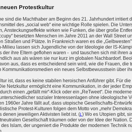
 neuen Protestkultur
e sind die Machthaber am Beginn des 21. Jahrhundert irritiert d
mittel des „social web“ eine wichtige Rolle spielen. Die Unters
n, Ansteckungseffekte wirken wie Funken, die über große Entfe
ccupy“ besetzten Menschen im Jahre 2011 an der Wall Street u
en Straßen und Plätze. In Frankreich waren es die „Gelbwesten”, 
Milieu lassen sich Jugendliche von der Ideologie der IS-Kämpf
us der ihre Eltern geflohen waren - und tauschen sich mit ihren
ndlich aus als wären sie nur kurz im globalen Nachbardorf. Beo
on aus, dass es entscheidend sein wird, wie die Frauen, die tr
n Kommunikationsmedien ein neues Selbstbewusstsein über ihre 
ultur ist, dass es keine stabilen heroischen Anführer gibt. Für 
ie Netzkultur ermöglicht eine Kommunikation, in der jeder Emp
durch einen „gefällt mir“-Klick oder ein „ReTweet“. Die modern
 unterschiedlicher sozialer Interessenlagen ohne ideologische 
en 1960er Jahre fällt auf, dass utopische Gesellschafts-Entwürf
listische Protest-Kulturen folgen dem Motto von „mehr Demokrati
 denen jeweiligen Aktivisten liebt ist. (
) Wo es Utopien gibt, si
L
ltneutralen Gesellschaft träumen oder von der Idee der Nation
ee des Islam, der ungeniert die Produkte der modernen Technik n
n.