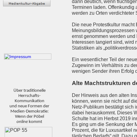
dann deutlich, wenn flüchtige
Terminen laden. Offenkundig ab
werden zu Orten verdichteter 
Die neue Protestkultur macht
Meinungsbildungsprozessen we
ernst genommen werden und Fo
Interessen tangiert sind, wir
Statistiken als „politikverdro
Ein wesentlicher Teil der neu
Zugewinn im Verhältnis zu den
wenigen Sender ihren Erfolg 
Alte Machtstrukturen d
Über traditionelle
Der Hinweis aus den alten In
Herrschafts-
können, wenn sie nicht auf die
Kommunikation
und neue Formen der
Netz-Publikum bestätigt sich 
Medien-Demokratie:
dabei herauskommt. Dieses Wir-
Wenn der Pöbel
Schulte hat im Herbst 2019 i
online
kommt
Es ging um die Senkung der M
Prozent, die für Luxusartikel 
täglichen Bedarfs“ gilt. Dazu