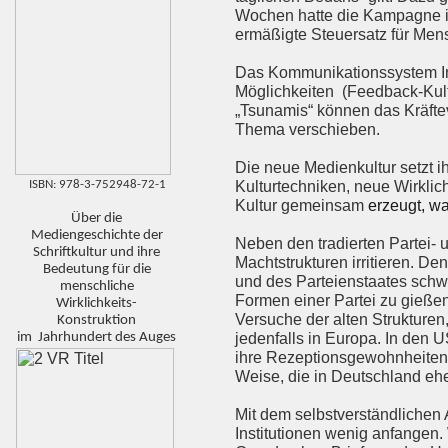
Wochen hatte die Kampagne ihr
ermäßigte Steuersatz für Men
Das Kommunikationssystem Int
Möglichkeiten (Feedback-Kultu
„Tsunamis“ können das Kräftev
Thema verschieben.
Die neue Medienkultur setzt ih
ISBN: 978-3-752948-72-1
Kulturtechniken, neue Wirklich
Kultur gemeinsam
erzeugt, wa
Über die
Mediengeschichte der
Neben den tradierten Partei- 
Schriftkultur und ihre
Machtstrukturen irritieren. De
Bedeutung für die
und des Parteienstaates schwi
menschliche
Formen einer Partei zu gießen
Wirklichkeits-
Versuche der alten Strukture
Konstruktion
im Jahrhundert des Auges
jedenfalls in Europa. In den
ihre Rezeptionsgewohnheiten d
Weise, die in Deutschland eh
Mit dem selbstverständlichen 
Institutionen wenig anfangen