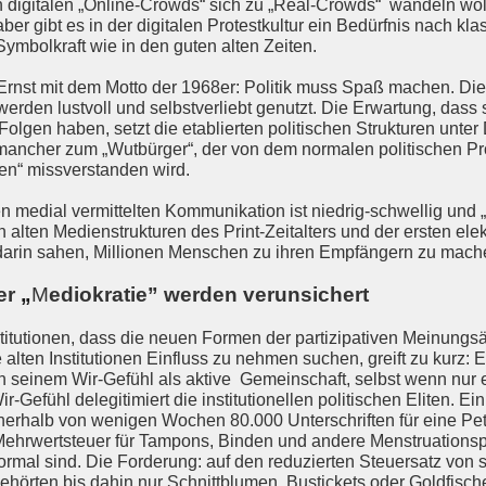
n digitalen „Online-Crowds“ sich zu „Real-Crowds“ wandeln wol
er gibt es in der digitalen Protestkultur ein Bedürfnis nach klas
Symbolkraft wie in den guten alten Zeiten.
 Ernst mit dem Motto der 1968er: Politik muss Spaß machen. Di
rden lustvoll und selbstverliebt genutzt. Die Erwartung, das
lgen haben, setzt die etablierten politischen Strukturen unte
d mancher zum „Wutbürger“, der von dem normalen politischen Pr
ssen“ missverstanden wird.
en medial vermittelten Kommunikation ist niedrig-schwellig und 
 alten Medienstrukturen des Print-Zeitalters und der ersten ele
darin sahen, Millionen Menschen zu ihren Empfängern zu mach
er
„
M
ediokratie” werden verunsichert
stitutionen, dass die neuen Formen der partizipativen Meinung
 alten Institutionen Einfluss zu nehmen suchen, greift zu kurz: 
in seinem Wir-Gefühl als aktive Gemeinschaft, selbst wenn nur 
Gefühl delegitimiert die institutionellen politischen Eliten. Ein
nnerhalb von wenigen Wochen 80.000 Unterschriften für eine Pe
ehrwertsteuer für Tampons, Binden und andere Menstruationspr
normal sind. Die Forderung: auf den reduzierten Steuersatz von 
 gehörten bis dahin nur Schnittblumen, Bustickets oder Goldfis