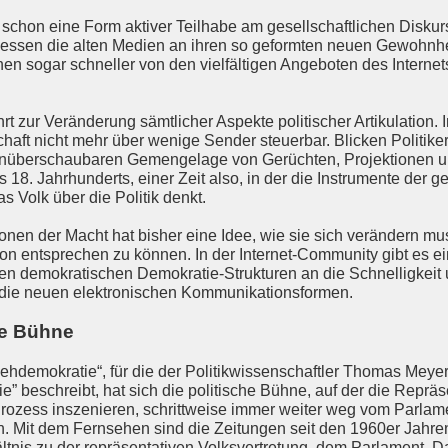
t schon eine Form aktiver Teilhabe am gesellschaftlichen Diskur
ssen die alten Medien an ihren so geformten neuen Gewohnhe
 sogar schneller von den vielfältigen Angeboten des Internets 
 zur Veränderung sämtlicher Aspekte politischer Artikulation. In 
ft nicht mehr über wenige Sender steuerbar. Blicken Politiker i
 unüberschaubaren Gemengelage von Gerüchten, Projektionen und
 18. Jahrhunderts, einer Zeit also, in der die Instrumente de
s Volk über die Politik denkt.
tionen der Macht hat bisher eine Idee, wie sie sich verändern
n entsprechen zu können. In der Internet-Community gibt es ein
en demokratischen Demokratie-Strukturen an die Schnelligkeit 
ie neuen elektronischen Kommunikationsformen.
he Bühne
ehdemokratie“, für die der Politikwissenschaftler Thomas Meyer
tie” beschreibt, hat sich die politische Bühne, auf der die Rep
Prozess inszenieren, schrittweise immer weiter weg vom Parla
. Mit dem Fernsehen sind die Zeitungen seit den 1960er Jahren
nis zu der repräsentativen Volksvertretung, dem Parlament. D