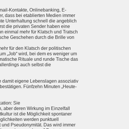
ail-Kontakte, Onlinebanking, E-
er, dass bei etablierten Medien immer
e Unterhaltung schnell die angeblich
rst die privaten Sender haben eine
n einmal mehr für Klatsch und Tratsch
itische Geschehen durch die Brille von
ehr für den Klatsch der politischen
ik zum „Job“ wird, bei dem es weniger um
matische Rituale und runde Tische das
allerdings auch selbst die
e damit eigene Lebenslagen assoziativ
bestätigen. Fünfzehn Minuten „Heute-
ation: Sie
en, aber deren Wirkung im Einzelfall
kultur ist die Möglichkeit spontaner
öglichkeiten werden punktuell
tät und Pseudonymität. Das wird immer