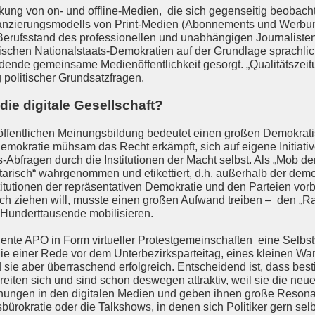
ung von on- und offline-Medien, die sich gegenseitig beobacht
nanzierungsmodells von Print-Medien (Abonnements und Werbung
erufsstand des professionellen und unabhängigen Journalisten 
sischen Nationalstaats-Demokratien auf der Grundlage sprachl
ndende gemeinsame Medienöffentlichkeit gesorgt. „Qualitätszeitu
politischer Grundsatzfragen.
die digitale Gesellschaft?
r öffentlichen Meinungsbildung bedeutet einen großen Demokrat
emokratie mühsam das Recht erkämpft, sich auf eigene Initiative
-Abfragen durch die Institutionen der Macht selbst. Als „Mob d
tarisch“ wahrgenommen und etikettiert, d.h. außerhalb der demok
itutionen der repräsentativen Demokratie und den Parteien vorbe
ch ziehen will, musste einen großen Aufwand treiben – den „Ra
Hunderttausende mobilisieren.
ente APO in Form virtueller Protestgemeinschaften eine Selbstver
die einer Rede vor dem Unterbezirksparteitag, eines kleinen War
sie aber überraschend erfolgreich. Entscheidend ist, dass bes
reiten sich und sind schon deswegen attraktiv, weil sie die ne
inungen in den digitalen Medien und geben ihnen große Resona
ürokratie oder die Talkshows, in denen sich Politiker gern se