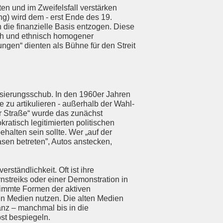
en und im Zweifelsfall verstärken
) wird dem - erst Ende des 19.
die finanzielle Basis entzogen. Diese
ich und ethnisch homogener
ngen“ dienten als Bühne für den Streit
isierungsschub.
In den 1960er Jahren
 zu artikulieren - außerhalb der Wahl-
er Straße“ wurde das zunächst
ratisch legitimierten politischen
halten sein sollte. Wer „auf der
sen betreten”, Autos anstecken,
ständlichkeit. Oft ist ihre
nstreiks oder einer Demonstration in
timmte Formen der aktiven
uen Medien nutzen. Die alten Medien
nz – manchmal bis in die
lbst bespiegeln.