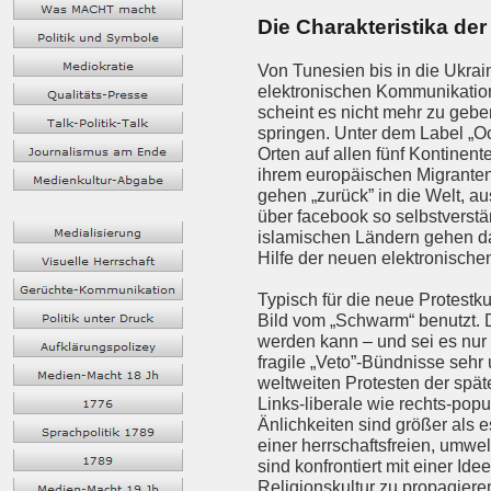
Die Charakteristika der
Von Tunesien bis in die Ukrain
elektronischen Kommunikations
scheint es nicht mehr zu gebe
springen. Unter dem Label „O
Orten auf allen fünf Kontinent
ihrem europäischen Migranten-
gehen „zurück” in die Welt, a
über facebook so selbstverstä
islamischen Ländern gehen dav
Hilfe der neuen elektronische
Typisch für die neue Protestk
Bild vom „Schwarm“ benutzt. D
werden kann – und sei es nur 
fragile „Veto”-Bündnisse sehr
weltweiten Protesten der spät
Links-liberale wie rechts-popu
Änlichkeiten sind größer als es
einer herrschaftsfreien, umwe
sind konfrontiert mit einer Id
Religionskultur zu propagiere