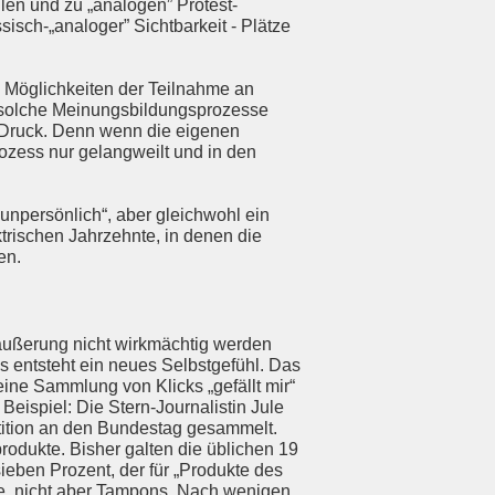
len und zu „analogen” Protest-
sisch-„analoger” Sichtbarkeit - Plätze
e Möglichkeiten der Teilnahme an
s solche Meinungsbildungsprozesse
r Druck. Denn wenn die eigenen
ozess nur gelangweilt und in den
„unpersönlich“, aber gleichwohl ein
ktrischen Jahrzehnte, in denen die
en.
säußerung nicht wirkmächtig werden
Es entsteht ein neues Selbstgefühl. Das
eine Sammlung von Klicks „gefällt mir“
 Beispiel: Die Stern-Journalistin Jule
tition an den Bundestag gesammelt.
odukte. Bisher galten die üblichen 19
sieben Prozent, der für „Produkte des
che, nicht aber Tampons. Nach wenigen