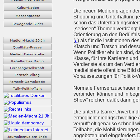
Die neuen Medien prägen den 
Shopping und Unterhaltung jed
schon das Unterhaltungsinter
„seriösen“ Themen verdrängt h
Orientierung an den Bedürfni
(
) als für die Institutionen d
L
Klatsch und Tratsch und desse
Wenn Politiker ehrlich sind, 
Klasse, für ihre Karrieren und 
Verdienste als um den Verdien
medialisierte öffentliche Bild
Voraussetzungen für Politik-V
Normale Fernsehzuschauer int
verbinden können und in begr
Show“ reichen dafür, dann ge
Die unterhaltsame Unverbindli
ermöglicht niedrigschwellige A
verpufft oft genauso schnell w
Teilhabe, die Mobilisierungen 
angeboten und eingefordert. D