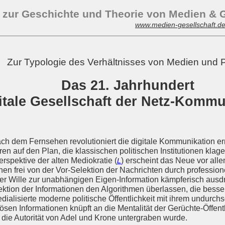
 zur Geschichte und Theorie von Medien
&
G
www.medien-gesellschaft.d
Zur Typologie des Verhältnisses von Medien und Po
Das 21. Jahrhundert
itale Gesellschaft der Netz-Kommu
ch dem Fernsehen revolutioniert die digitale Kommunikation erne
eren auf den Plan, die klassischen politischen Institutionen kl
rspektive der alten Mediokratie (
) erscheint das Neue vor allem 
L
en frei von der Vor-Selektion der Nachrichten durch professione
er Wille zur unabhängigen Eigen-Information kämpferisch ausdrü
ktion der Informationen den Algorithmen überlassen, die besser
edialisierte moderne politische Öffentlichkeit mit ihrem undur
en Informationen knüpft an die Mentalität der Gerüchte-Öffentli
 die Autorität von Adel und Krone untergraben wurde.