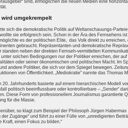
rausgeber“ sind, ermöglichen die neuen Medien eine horizontale 
tät.
 wird umgekrempelt
tzte sich die demokratische Politik auf Weltanschauungs-Parte
wollte sie erfolgreich sein. Schon in der Ära des Fernsehens ist
lichte es der politischen Elite, das Volk direkt zu erreichen,
inenten gebraucht. Repräsentanten und demokratische Repräse
r standen neben der direkten Fernseh-vermittelten Kommunikati
nter solchen Bedingungen nur der Politiker erreichen, der auf
litäten oder seiner ökonomischen und politischen Macht. Im Sp
st und andere Politiker, die sich vor dem Spiegel bewegen. Ze
ruktionen von Öffentlichkeit. „Mediokratie” nannte das Thomas M
20. Jahrhunderts basierte auf einem hierarchischen Modell vo
fall politisch beeinflussbare oder kontrollierbare – „Sender“ d
ten. Diese Form von professionellem Journalismus garantierte Qu
ng für die Masse.
enüber, so klagt zum Beispiel der Philosoph Jürgen Habermas (
g der Zugänge“ und führt zu einer Fülle von „unredigierten Beit
e Kraft, einen Fokus zu bilden.“