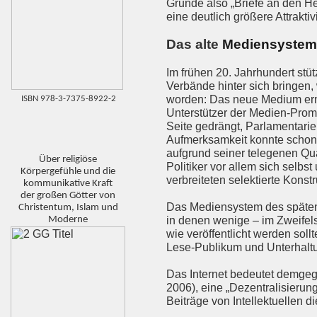
Grunde also „Briefe an den He
eine deutlich größere Attraktivi
Das alte
Mediensystem
Im frühen 20. Jahrhundert stü
Verbände hinter sich bringen, 
worden: Das neue Medium ermög
ISBN 978-3-7375-8922-2
Unterstützer der Medien-Prom
Seite gedrängt, Parlamentarie
Aufmerksamkeit konnte schon u
aufgrund seiner telegenen Qua
Über religiöse
Politiker vor allem sich selb
Körpergefühle und die
verbreiteten selektierte Konst
kommunikative Kraft
der großen Götter von
Das Mediensystem des späten 
Christentum, Islam und
Moderne
in denen wenige – im Zweifels
wie veröffentlicht werden soll
Lese-Publikum und Unterhaltu
Das Internet bedeutet demgeg
2006), eine „Dezentralisierun
Beiträge von Intellektuellen di