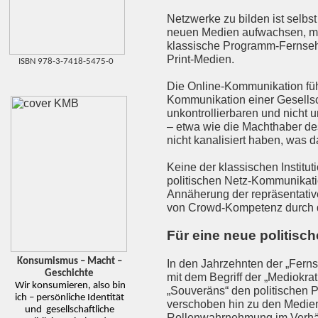
Netzwerke zu bilden ist selbs
neuen Medien aufwachsen, me
klassische Programm-Fernsehen
Print-Medien.
ISBN 978-3-7418-5475-0
Die Online-Kommunikation führt
Kommunikation einer Gesellscha
unkontrollierbaren und nicht
– etwa wie die Machthaber des
nicht kanalisiert haben, was da
Keine der klassischen Institu
politischen Netz-Kommunikatio
Annäherung der repräsentativ
von Crowd-Kompetenz durch d
Für eine neue politisc
Konsumismus – Macht –
In den Jahrzehnten der „Ferns
Geschichte
mit dem Begriff der „Mediokra
Wir konsumieren, also bin
„Souveräns“ den politischen 
ich – persönliche Identität
verschoben hin zu den Medien
und gesellschaftliche
Rollenwahrnehmung im Verhält