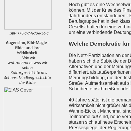
Noch gibt es eine Wechselwirk
können. Mit der Krise des Fi
Jahrhunderts entstandenen - B
Berufsgruppe hat in den klas
Gesellschaften für eine verbi
um eine verbindende Deutung 
ISBN 978-3-746756-36-3
Welche Demokratie für 
Augensinn, Bild-Magie
-
Bilder und ihre
Wirklichkeit
Die Netz-Partizipation an de
Wie wir
haben sich die Subjekte der D
wahrnehmen, was wir
Alternativen und der Meinungs
sehen
diffamiert, als „außerparlamen
Kulturgeschichte des
Meinungsbildung, die den Inst
Sehens, Mediengeschichte
der Bilder
Straße“ Aufmerksamkeit auf si
Scheiben einschmeißen oder 
40 Jahre später ist die perman
Wirksamkeit nicht größer als 
Wanne-Eickel. Manchmal sind 
Teilnahme
out
sind, neue verb
stürzen sich auf neue Ersche
Pressespiegel der Regierungsb