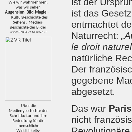
ist der Ursprun
Wie wir wahrnehmen,
was wir sehen
ist das Gesetz
Augensinn, Bild-Magie
-
Kulturgeschichte des
entmachtet de
Sehens, Medien-
geschichte der Bilder
ISBN 978-3-7418-5475-0
Naturrecht:
„Av
le droit nature
natürliche Rec
Der französisc
gegebene Mach
abgesetzt.
Das war
Pari
Über die
Mediengeschichte der
Schriftkultur und ihre
nicht französi
Bedeutung für die
menschliche
Revolutionäre
Wirklichkeits-