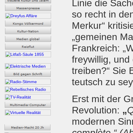
Linie die Sach
so recht in de
Merkur“ kriti
„gemeinen Man
Frankreich: „W
freywillig, un
treiben?“ Sie 
teutsch zu sey
Erst mit der 
Revolution:
„
Q
modernen Sinn 
complète.“ (A