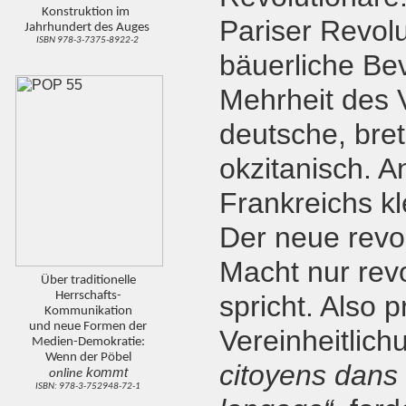
Konstruktion im
Pariser Revolut
Jahrhundert des Auges
ISBN 978-3-7375-8922-2
bäuerliche Bev
Mehrheit des V
deutsche, bret
okzitanisch. 
Frankreichs k
Der neue revo
Macht nur rev
Über traditionelle
Herrschafts-
spricht. Also 
Kommunikation
und neue Formen der
Vereinheitlich
Medien-Demokratie:
Wenn der Pöbel
citoyens dans 
kommt
online
ISBN: 978-3-752948-72-1