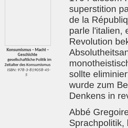
superstition pa
de la Républiq
parle l'italien
Revolution bek
Absolutheitsa
Konsumismus – Macht –
Geschichte
gesellschaftliche Politik im
monotheistisc
Zeitalter des Konsumismus
ISBN:
978-3-819058-45-
sollte eliminie
5
wurde zum Beg
Denkens in re
Abbé Gregoire
Sprachpolitik,