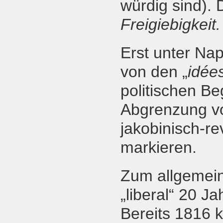
würdig sind). 
Freigiebigkeit
Erst unter Na
von den „
idée
politischen Be
Abgrenzung vo
jakobinisch-re
markieren.
Zum allgemein
„liberal“ 20 J
Bereits 1816 k