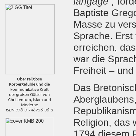
langage“,
ford
Baptiste
Grego
Masse zu vers
Sprache. Erst
erreichen, das
war die Sprach
Freiheit – und
Über religiöse
Körpergefühle und die
Das Bretonisc
kommunikative Kraft
der großen Götter von
Aberglaubens,
Christentum, Islam und
Moderne
Republikanism
ISBN 978-3-746756-36-3
Religion, das 
1794 diesem Re