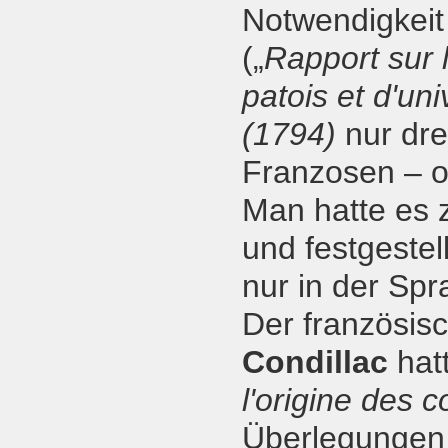
Notwendigkeit
(„
Rapport sur 
patois et d'uni
(1794)
nur dre
Franzosen – of
Man hatte es 
und festgestel
nur in der Spr
Der französis
Condillac
hat
l'origine des
Überlegungen 